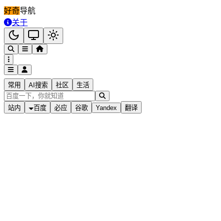
跳到主内容
好奇
导航
关于
常用
AI搜索
社区
生活
站内
百度
必应
谷歌
Yandex
翻译